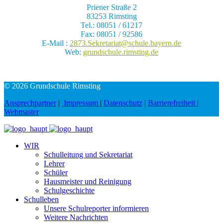
Priener Straße 2
83253 Rimsting
Tel.: 08051 / 61217
Fax: 08051 / 92586
E-Mail :
2873.Sekretariat@schule.bayern.de
Web:
grundschule.rimsting.de
© 2026 Grundschule Rimsting
Ansprechpartner
|
Impressum
|
Datenschutz
|
Barrierefreiheit
|
Webmaster
WIR
Schulleitung und Sekretariat
Lehrer
Schüler
Hausmeister und Reinigung
Schulgeschichte
Schulleben
Unsere Schulreporter informieren
Weitere Nachrichten