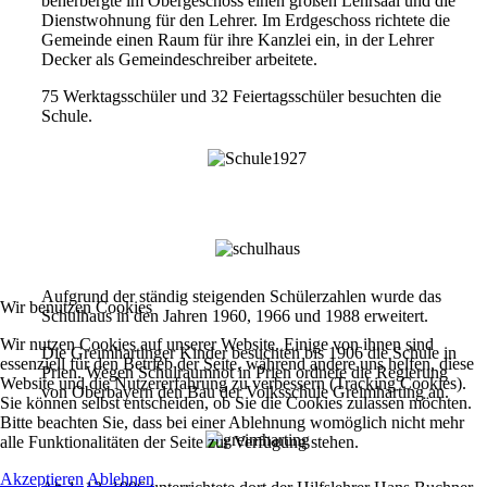
beherbergte im Obergeschoss einen großen Lehrsaal und die
Dienstwohnung für den Lehrer. Im Erdgeschoss richtete die
Gemeinde einen Raum für ihre Kanzlei ein, in der Lehrer
Decker als Gemeindeschreiber arbeitete.
75 Werktagsschüler und 32 Feiertagsschüler besuchten die
Schule.
Aufgrund der ständig steigenden Schülerzahlen wurde das
Wir benutzen Cookies
Schulhaus in den Jahren 1960, 1966 und 1988 erweitert.
Wir nutzen Cookies auf unserer Website. Einige von ihnen sind
Die Greimhartinger Kinder besuchten bis 1906 die Schule in
essenziell für den Betrieb der Seite, während andere uns helfen, diese
Prien. Wegen Schulraumnot in Prien ordnete die Regierung
Website und die Nutzererfahrung zu verbessern (Tracking Cookies).
von Oberbayern den Bau der Volksschule Greimharting an.
Sie können selbst entscheiden, ob Sie die Cookies zulassen möchten.
Bitte beachten Sie, dass bei einer Ablehnung womöglich nicht mehr
alle Funktionalitäten der Seite zur Verfügung stehen.
Akzeptieren
Ablehnen